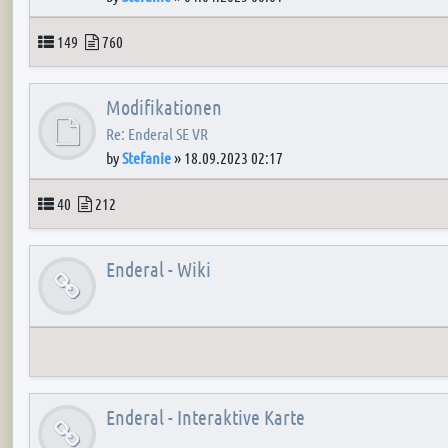
Topics
Posts
149
760
Modifikationen
Re: Enderal SE VR
by
Stefanie
»
18.09.2023 02:17
Topics
Posts
40
212
Enderal - Wiki
Enderal - Interaktive Karte