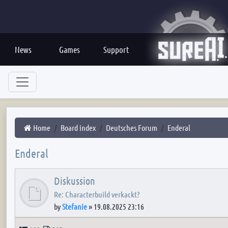
News
Games
Support
Home
Board index
Deutsches Forum
Enderal
Enderal
Diskussion
Re: Characterbuild verkackt?
by
Stefanie
»
19.08.2025 23:16