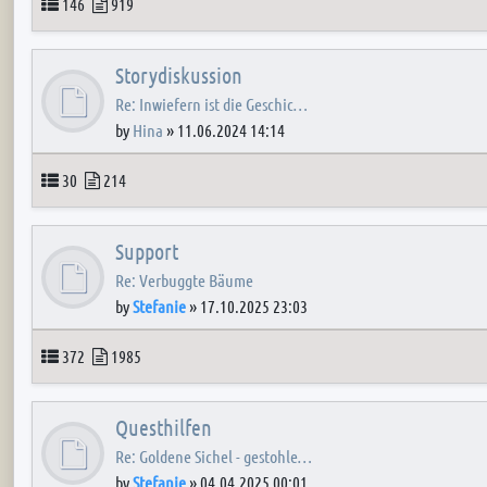
Topics
Posts
146
919
Storydiskussion
Re: Inwiefern ist die Geschic…
by
Hina
»
11.06.2024 14:14
Topics
Posts
30
214
Support
Re: Verbuggte Bäume
by
Stefanie
»
17.10.2025 23:03
Topics
Posts
372
1985
Questhilfen
Re: Goldene Sichel - gestohle…
by
Stefanie
»
04.04.2025 00:01