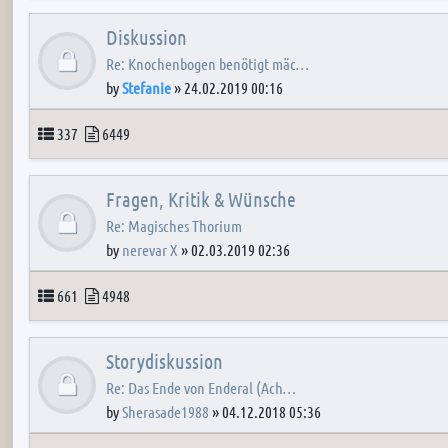
Diskussion
Re: Knochenbogen benötigt mäc…
by
Stefanie
»
24.02.2019 00:16
Topics
Posts
337
6449
Fragen, Kritik & Wünsche
Re: Magisches Thorium
by
nerevar X
»
02.03.2019 02:36
Topics
Posts
661
4948
Storydiskussion
Re: Das Ende von Enderal (Ach…
by
Sherasade1988
»
04.12.2018 05:36