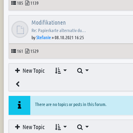
Topics
Posts
105
1139
Modifikationen
Re: Papierkarte alternativ du…
by
Stefanie
»
08.10.2021 16:25
Topics
Posts
161
1529
Search
New Topic
There are no topics or posts in this forum.
Search
New Topic