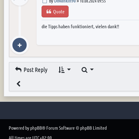
Post
by
Dovahkin90
»
10.08.2024 09:55
Quote
die Tipps haben funktioniert, vielen dank!!
Search
Post Reply
Powered by
phpBB
® Forum Software © phpBB Limited
All times are
UTC+02:00