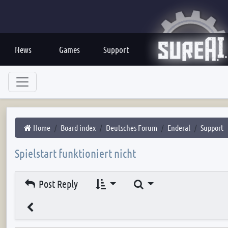
News
Games
Support
Home
Board index
Deutsches Forum
Enderal
Support
Spielstart funktioniert nicht
Search
Post Reply