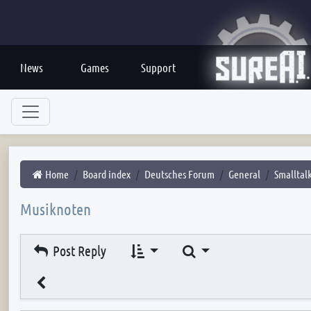
News
Games
Support
Home
Board index
Deutsches Forum
General
Smalltal
Musiknoten
Search
Post Reply