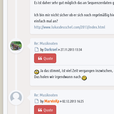
Es ist daher sehr gut möglich das an Sequenzerdaten g
Ich bin mir nicht sicher ob er sich noch regelmäßig hi
einfach mal an?
http://www.lukasdeuschel.com/2013/index.html
Re: Musiknoten
Post
by
Darkrael
»
27.11.2013 13:34
Quote
Ja das stimmt, ist viel Zeit vergangen inzwischen, 
Das holen wir irgendwann nach
Re: Musiknoten
Post
by
MarvinKp
»
02.12.2013 16:25
Quote