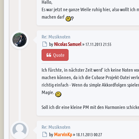
Hallo,
Es war jetzt ne ganze Weile ruhig hier, also wollt ic
machen darf
Re: Musiknoten
Post
by
Nicolas Samuel
»
17.11.2013 21:55
Quote
Ich fürchte, in nächster Zeit werd' ich keine Noten 
machen können, da ich die Cubase Projekt-Datei verl
richtig einfach - Wenn du simple Akkordfolgen spielen
Magie.
Soll ich dir eine kleine PM mit den Harmonien schick
Re: Musiknoten
Post
by
MarvinKp
»
18.11.2013 00:27