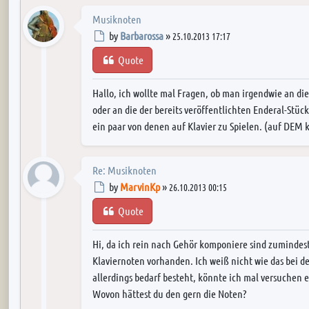
Musiknoten
Post
by
Barbarossa
»
25.10.2013 17:17
Quote
Hallo, ich wollte mal Fragen, ob man irgendwie an d
oder an die der bereits veröffentlichten Enderal-Stü
ein paar von denen auf Klavier zu Spielen. (auf DEM k
Re: Musiknoten
Post
by
MarvinKp
»
26.10.2013 00:15
Quote
Hi, da ich rein nach Gehör komponiere sind zumindes
Klaviernoten vorhanden. Ich weiß nicht wie das bei 
allerdings bedarf besteht, könnte ich mal versuchen e
Wovon hättest du den gern die Noten?