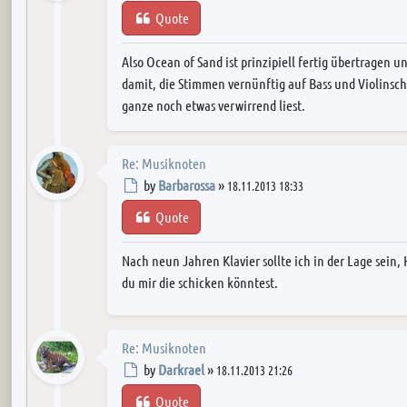
Quote
Also Ocean of Sand ist prinzipiell fertig übertragen 
damit, die Stimmen vernünftig auf Bass und Violinschlü
ganze noch etwas verwirrend liest.
Re: Musiknoten
Post
by
Barbarossa
»
18.11.2013 18:33
Quote
Nach neun Jahren Klavier sollte ich in der Lage sein
du mir die schicken könntest.
Re: Musiknoten
Post
by
Darkrael
»
18.11.2013 21:26
Quote