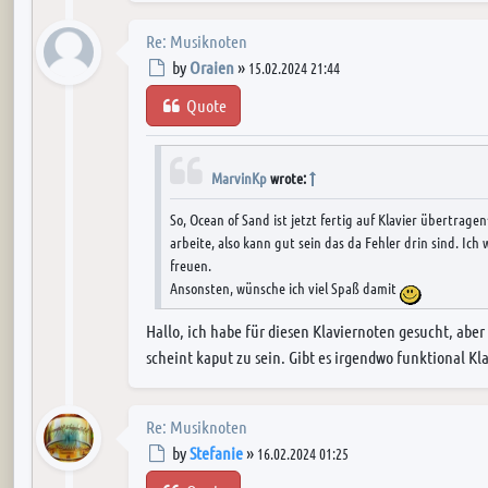
Re: Musiknoten
Post
by
Oraien
»
15.02.2024 21:44
Quote
MarvinKp
wrote:
So, Ocean of Sand ist jetzt fertig auf Klavier übertragen
arbeite, also kann gut sein das da Fehler drin sind. Ic
freuen.
Ansonsten, wünsche ich viel Spaß damit
Hallo, ich habe für diesen Klaviernoten gesucht, aber
scheint kaput zu sein. Gibt es irgendwo funktional K
Re: Musiknoten
Post
by
Stefanie
»
16.02.2024 01:25