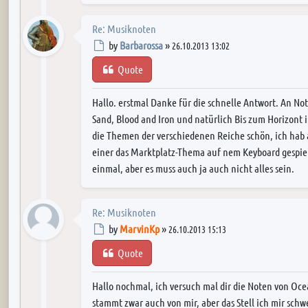
Re: Musiknoten
Post
by
Barbarossa
»
26.10.2013 13:02
Quote
Hallo. erstmal Danke für die schnelle Antwort. An N
Sand, Blood and Iron und natürlich Bis zum Horizont
die Themen der verschiedenen Reiche schön, ich hab 
einer das Marktplatz-Thema auf nem Keyboard gespielt 
einmal, aber es muss auch ja auch nicht alles sein.
Re: Musiknoten
Post
by
MarvinKp
»
26.10.2013 15:13
Quote
Hallo nochmal, ich versuch mal dir die Noten von Oce
stammt zwar auch von mir, aber das Stell ich mir schw