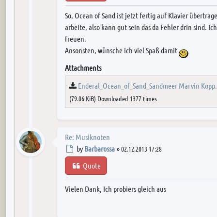
So, Ocean of Sand ist jetzt fertig auf Klavier übertrag
arbeite, also kann gut sein das da Fehler drin sind. I
freuen.
Ansonsten, wünsche ich viel Spaß damit
Attachments
Enderal_Ocean_of_Sand_Sandmeer Marvin Kopp.
(79.06 KiB) Downloaded 1377 times
Re: Musiknoten
Post
by
Barbarossa
»
02.12.2013 17:28
Quote
Vielen Dank, Ich probiers gleich aus