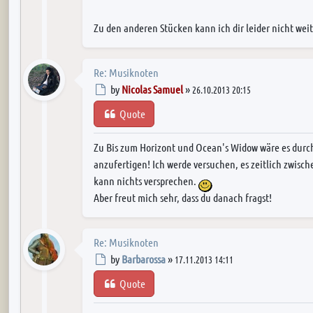
Zu den anderen Stücken kann ich dir leider nicht weit
Re: Musiknoten
Post
by
Nicolas Samuel
»
26.10.2013 20:15
Quote
Zu Bis zum Horizont und Ocean's Widow wäre es durch
anzufertigen! Ich werde versuchen, es zeitlich zwisc
kann nichts versprechen.
Aber freut mich sehr, dass du danach fragst!
Re: Musiknoten
Post
by
Barbarossa
»
17.11.2013 14:11
Quote