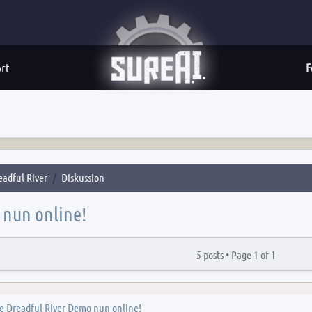
rt
F
eadful River
Diskussion
 nun online!
5 posts •
Page
1
of
1
le Dreadful River Demo nun online!