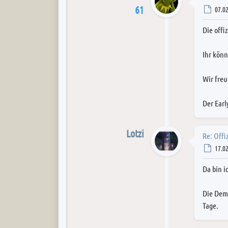
61
Post
07.02
Die offi
Ihr könn
Wir fre
Der Earl
Lotzi
Re: Offi
Post
17.02
Da bin i
Die Dem
Tage.