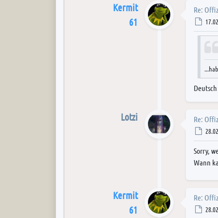
Kermit
Re: Offi
61
Post
17.02
...ha
Deutsch 
Lotzi
Re: Offi
Post
28.02
Sorry, w
Wann ka
Kermit
Re: Offi
61
Post
28.02