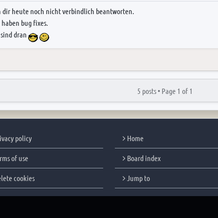
 dir heute noch nicht verbindlich beantworten.
t haben bug fixes.
 sind dran
5 posts •
Page
1
of
1
ivacy policy
Home
rms of use
Board index
lete cookies
Jump to