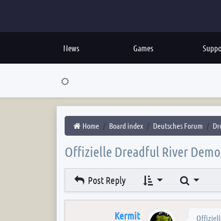
News
Games
Suppo
Home
Board index
Deutsches Forum
Dr
Offizielle Dreadful River Demo
Search
Post Reply
Kermit
Offiziel