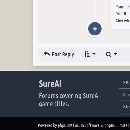
Kann ich
Prioritä
Aber wir
Search
Post Reply
SureAI
Pr
Forums covering SureAI
Te
game titles.
De
Powered by
phpBB
® Forum Software © phpBB Limited