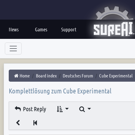
News
Games
Support
Home
Board index
Deutsches Forum
Cube Experimental
Komplettlösung zum Cube Experimental
Search
Post Reply
Previous