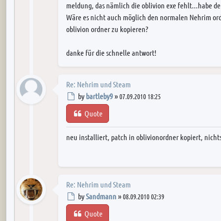
meldung, das nämlich die oblivion exe fehlt...habe de
Wäre es nicht auch möglich den normalen Nehrim ord
oblivion ordner zu kopieren?
danke für die schnelle antwort!
Re: Nehrim und Steam
Post
by
bartleby9
»
07.09.2010 18:25
Quote
neu installiert, patch in oblivionordner kopiert, nicht
Re: Nehrim und Steam
Post
by
Sandmann
»
08.09.2010 02:39
Quote