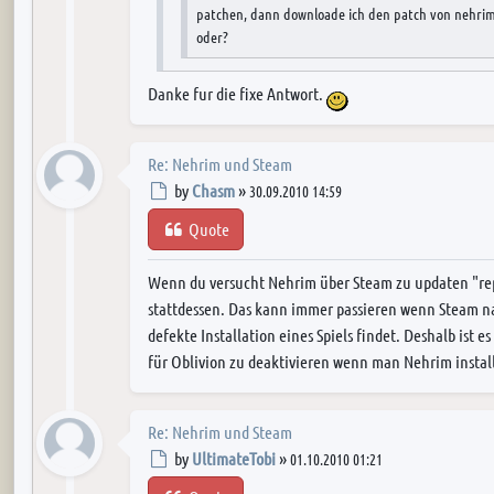
patchen, dann downloade ich den patch von nehrim
oder?
Ja, das geht. Aber der Launcher kann das auch für dich
Danke fur die fixe Antwort.
UltimateTobi wrote:
Re: Nehrim und Steam
Wird Steam Oblivion nicht "updaten" und Nehrim d
Post
by
Chasm
»
30.09.2010 14:59
Updatefunktion fur Oblivion in Steam deaktivieren
Quote
Richtig, du musst das Update deaktivieren.
Wenn du versucht Nehrim über Steam zu updaten "repa
stattdessen. Das kann immer passieren wenn Steam na
defekte Installation eines Spiels findet. Deshalb ist 
für Oblivion zu deaktivieren wenn man Nehrim install
Re: Nehrim und Steam
Post
by
UltimateTobi
»
01.10.2010 01:21