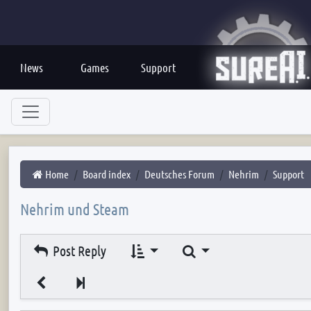
News
Games
Support
Home
Board index
Deutsches Forum
Nehrim
Support
Nehrim und Steam
Search
Post Reply
Next