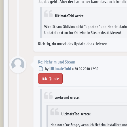
Ja, das geht. Aber der Launcher kann das auch für dic
UltimateTobi wrote:
Wird Steam Oblivion nicht "updaten" und Nehrim dadur
Updatefunktion fur Oblivion in Steam deaktivieren?
Richtig, du musst das Update deaktivieren.
Re: Nehrim und Steam
Post
by
UltimateTobi
»
30.09.2010 12:39
Quote
arvisrend wrote:
UltimateTobi wrote:
Hab noch 'ne Frage, wenn ich Nehrim installiert und