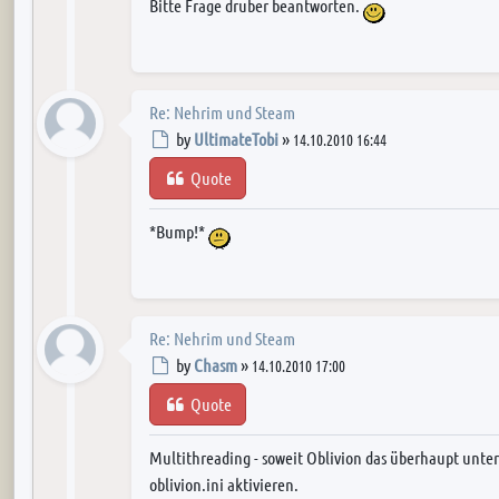
Bitte Frage druber beantworten.
Re: Nehrim und Steam
Post
by
UltimateTobi
»
14.10.2010 16:44
Quote
*Bump!*
Re: Nehrim und Steam
Post
by
Chasm
»
14.10.2010 17:00
Quote
Multithreading - soweit Oblivion das überhaupt unters
oblivion.ini aktivieren.