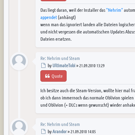
Das liegt daran, weil der Installer das
"Nehrim"
automa
appendet
(anhängt)
wenn man das ignoriert landen alle Dateien logischer
und nicht vergessen die automatischen Updates Abzust
Dateien ersetzen.
Re: Nehrim und Steam
Post
by
UltimateTobi
»
21.09.2010 13:29
Quote
Ich besitze auch die Steam-Version, wollte hier mal f
ob ich dann immernoch das normale Oblivion spielen
und Oblivion (+ DLCs wenn gewunscht) wieder anhak
Re: Nehrim und Steam
Post
by
Arandor
»
21.09.2010 14:05