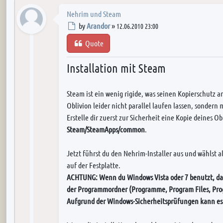
Nehrim und Steam
Post
by
Arandor
»
12.06.2010 23:00
Quote
Installation mit Steam
Steam ist ein wenig rigide, was seinen Kopierschutz
Oblivion leider nicht parallel laufen lassen, sondern
Erstelle dir zuerst zur Sicherheit eine Kopie deines O
Steam/SteamApps/common
.
Jetzt führst du den Nehrim-Installer aus und wählst al
auf der Festplatte.
ACHTUNG: Wenn du Windows Vista oder 7 benutzt, dann
der Programmordner (Programme, Program Files, Prog
Aufgrund der Windows-Sicherheitsprüfungen kann e