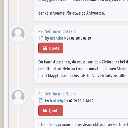
danke schonmal für etwaige Antworten.
Re: Nehrim und Steam
Post
by
Arandor
»
07.09.2010 09:19
Quote
Du kannst patchen, du musst nur den Zielordner bei de
dem Standard-Nehrim-Ordner musst du deinen Steam-
nicht klappt, hast du ins falsche Verzeichnis installier
Re: Nehrim und Steam
Post
by
bartleby9
»
07.09.2010 14:15
Quote
ich habe es ja manuell ins steam oblivion verzeichnis