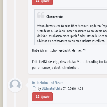
Quote
Chasm wrote:
Wenn du versucht Nehrim über Steam zu updaten "repar
stattdessen. Das kann immer passieren wenn Steam nac
defekte Installation eines Spiels findet. Deshalb ist es
Oblivion zu deaktivieren wenn man Nehrim installiert.
Habe ich mir schon gedacht, danke. ^^
Edit: Heißt das eig., dass ich das Multithreading fur
performance ja deutlich erhöhen.
Re: Nehrim und Steam
Post
by
UltimateTobi
»
07.10.2010 14:24
Quote