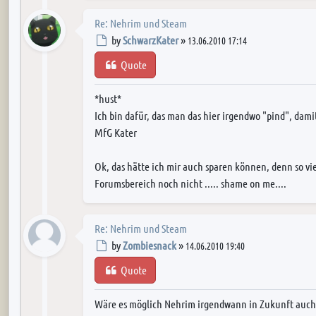
Re: Nehrim und Steam
Post
by
SchwarzKater
»
13.06.2010 17:14
Quote
*hust*
Ich bin dafür, das man das hier irgendwo "pind", damit
MfG Kater
Ok, das hätte ich mir auch sparen können, denn so vie
Forumsbereich noch nicht ..... shame on me....
Re: Nehrim und Steam
Post
by
Zombiesnack
»
14.06.2010 19:40
Quote
Wäre es möglich Nehrim irgendwann in Zukunft auch