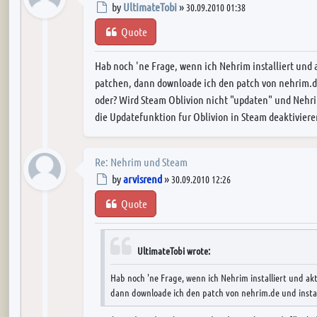
Post
by
UltimateTobi
»
30.09.2010 01:38
Quote
Hab noch 'ne Frage, wenn ich Nehrim installiert und a
patchen, dann downloade ich den patch von nehrim.de
oder? Wird Steam Oblivion nicht "updaten" und Nehri
die Updatefunktion fur Oblivion in Steam deaktiviere
Re: Nehrim und Steam
Post
by
arvisrend
»
30.09.2010 12:26
Quote
UltimateTobi wrote:
Hab noch 'ne Frage, wenn ich Nehrim installiert und akt
dann downloade ich den patch von nehrim.de und insta