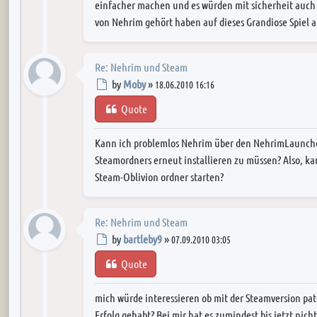
einfacher machen und es würden mit sicherheit auch n
von Nehrim gehört haben auf dieses Grandiose Spiel
Re: Nehrim und Steam
Post
by
Moby
»
18.06.2010 16:16
Quote
Kann ich problemlos Nehrim über den NehrimLaunche
Steamordners erneut installieren zu müssen? Also, k
Steam-Oblivion ordner starten?
Re: Nehrim und Steam
Post
by
bartleby9
»
07.09.2010 03:05
Quote
mich würde interessieren ob mit der Steamversion p
Erfolg gehabt? Bei mir hat es zumindest bis jetzt nich