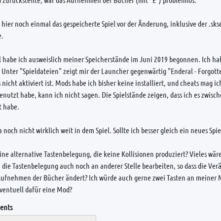
 hier noch einmal das gespeicherte Spiel vor der Änderung, inklusive der .skse
e.
l habe ich ausweislich meiner Speicherstände im Juni 2019 begonnen. Ich hab
 Unter "Spieldateien" zeigt mir der Launcher gegenwärtig "Enderal - Forgott
s nicht aktiviert ist. Mods habe ich bisher keine installiert, und cheats mag i
benutzt habe, kann ich nicht sagen. Die Spielstände zeigen, dass ich es zwis
t habe.
ja noch nicht wirklich weit in dem Spiel. Sollte ich besser gleich ein neues Sp
eine alternative Tastenbelegung, die keine Kollisionen produziert? Vieles wär
 die Tastenbelegung auch noch an anderer Stelle bearbeiten, so dass die Ver
Aufnehmen der Bücher ändert? Ich würde auch gerne zwei Tasten an meiner M
eventuell dafür eine Mod?
ents