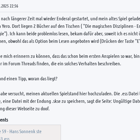
.2025 22:56
 nach längerer Zeit mal wieder Enderal gestartet, und mein altes Spiel gela
 Yero. Dort liegen 2 Bücher auf den Tischen ( "Die magischen Disziplinen - 
e"). Ich kann beide problemlos lesen, bekam dafür aber, soweit ich es nicht 
n, obwohl das als Option beim Lesen angeboten wird (Drücken der Taste "E"
e mich erinnern zu können, dass das schon beim ersten Anspielen so war, bin
r im Forum Threads finden, die ein solches Verhalten beschreiben.
nd einen Tipp, woran das liegt?
 habe versucht, meinen aktuellen Spielstand hier hochzuladen. Die .ess Datei 
, eine Datei mit der Endung .skse zu speichern, sagt die Seite: Ungültige Da
g dieser Webseite zu doof.
ents
e 59 - Hans Sonnenk ste
43.ess