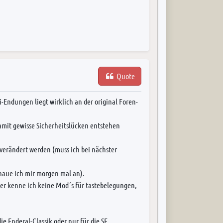
Quote
i-Endungen liegt wirklich an der original Foren-
amit gewisse Sicherheitslücken entstehen
verändert werden (muss ich bei nächster
haue ich mir morgen mal an).
her kenne ich keine Mod´s für tastebelegungen,
ie Enderal-Classik oder nur für die SE