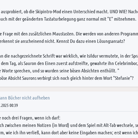
 ausprobiert, ob die Skipintro-Mod einen Unterschied macht. UND WIE! Nachd
auch mit der geänderten Tastaturbelegung ganz normal mit "E" mitnehmen.
ie Frage mit den zusätzlichen Maustasten. Die werden von anderen Programm
erkennt sie anscheinend nicht. Kennst Du dazu einen Lösungsansatz?
nn die nachgezeichnete Schrift war wirklich, wie Isildur vermutete, in der Sp
dem Tag, als Sauron den Einen zuerst aufstreifte, gewahrte ihn Celebrimbor, 
e Worte sprechen, und so wurden seine bösen Absichten enthüllt. "
öse Absicht Saurons verbirgt sich noch gleich hinter dem Wort "Stefanie"?
kann Bücher nicht aufheben
.2025 00:39
e noch drei Fragen, wenn ich darf:
ch zwischen meinen Notizen (in Word) und dem Spiel mit Alt-Tab wechsele, se
rm, wie ich ihn verließ, kann dort aber keine Eingaben machen; erst wenn ic