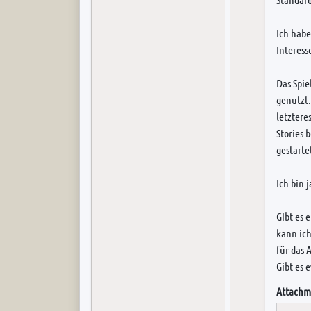
Ich habe
Interess
Das Spie
genutzt.
letztere
Stories 
gestarte
Ich bin 
Gibt es 
kann ich
für das 
Gibt es 
Attachm