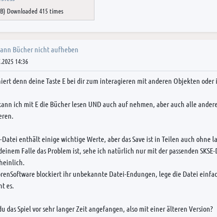
iB) Downloaded 415 times
kann Bücher nicht aufheben
.2025 14:36
iert denn deine Taste E bei dir zum interagieren mit anderen Objekten oder 
kann ich mit E die Bücher lesen UND auch auf nehmen, aber auch alle ande
eren.
-Datei enthält einige wichtige Werte, aber das Save ist in Teilen auch ohne l
 deinem Falle das Problem ist, sehe ich natürlich nur mit der passenden SKSE-D
heinlich.
orenSoftware blockiert ihr unbekannte Datei-Endungen, lege die Datei einfac
t es.
du das Spiel vor sehr langer Zeit angefangen, also mit einer älteren Version?