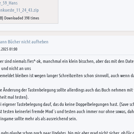
e_59_Hans
nkueste_11_24_43.zip
iB) Downloaded 398 times
kann Bücher nicht aufheben
.2025 01:00
er sind niemals fies^ ok, manchmal ein klein bisschen, aber das mit den Date
 und nicht an uns
emeldet bleiben ist wegen langer Schreibzeiten schon sinnvoll, auch wenn d
e Änderung der Tastenbelegung sollte allerdings auch das Buch nehmen mit 
eit mal testen).
i eigener Tastebelegung dauf, das du keine Doppelbelegungen hast. (Save sc
st testen keinerlei fremde Mod´s und testen auch immer nur ohne sowas, da
 ingame sollte mehr als als ausreichend sein.
 gabs glaube schon noch paar Updates, bin mir aber grad nicht sicher, ob für d