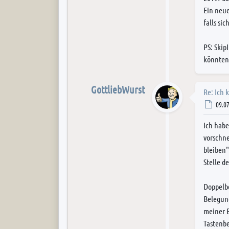
Ein neue
falls si
PS: Skip
könnten
GottliebWurst
Re: Ich 
Post
09.07
Ich habe
vorschne
bleiben"
Stelle d
Doppelbe
Belegung
meiner B
Tastenb