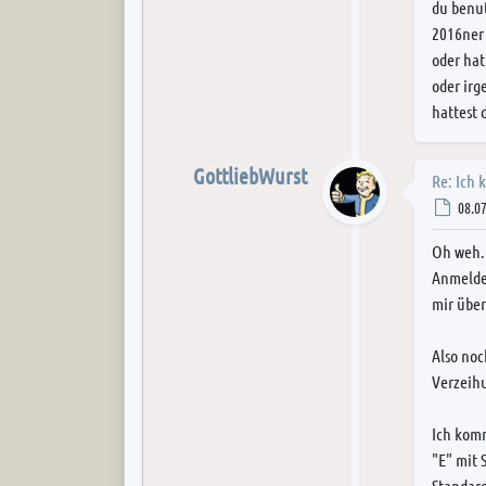
du benut
2016ner 
oder hat
oder ir
hattest 
GottliebWurst
Re: Ich 
Post
08.07
Oh weh. 
Anmeldem
mir über
Also noc
Verzeihu
Ich komm
"E" mit 
Standard