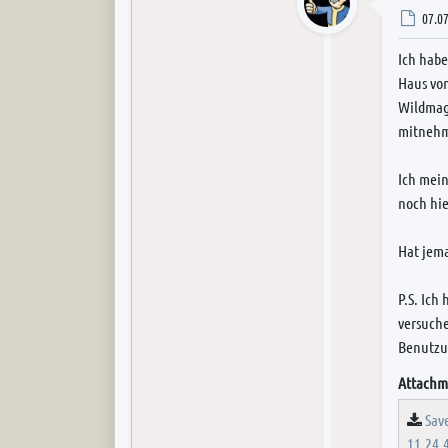
Post
07.07
Ich habe
Haus von
Wildmagi
mitnehme
Ich mein
noch hie
Hat jema
P.S. Ich
versuche
Benutzun
Attachm
Sav
11.24.