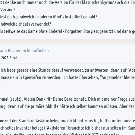
zt denke auch immer noch die Version für das klassische Skyrim? auch die Fo
Version?
test du irgendwelche anderen Mod´s installiert gehabt?
gendwelche cheats verwendet?
du zeitweise das Game ohne Enderal - Forgotten Story.ess genutzt und dann g
kann Bücher nicht aufheben
.2025 21:46
Ich habe gerade eine Stunde darauf verwendet, zu antworten, dann auf "Abs
aske zurückgeworfen zu werden. Ich hatte übersehen, "Angemeldet bleiben" z
.
hmal (seufz). Vielen Dank für Deine Bereitschaft, Dich mit meiner Frage au
ng, denn auf die primäre Abhilfe hätte ich selber kommen müssen. Aber der
e mit der Standard-Tastaturbelegung nicht gut zurecht, hatte, unter andere
Schnelles Inventar belegt ("Aktivieren" brauchte ich bisher nur selten im K
 zurückstellte, war das Aufnehmen der Bücher (mit "E") problemlos.