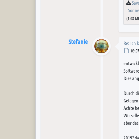
Sav
_Sonne
(1.08 M
Stefanie
Re: Ich 
Post
09.07
entwickl
Software
Dies ang
Durch di
Gelegenh
Achte be
Wir selb
aber das
2019? da