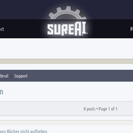
rt
F
deral
Support
en
8 posts •
Page
1
of
1
kann Bücher nicht aufheben