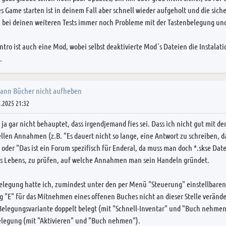
s Game starten ist in deinem Fall aber schnell wieder aufgeholt und die sic
ch bei deinen weiteren Tests immer noch Probleme mit der Tastenbelegung und
Intro ist auch eine Mod, wobei selbst deaktivierte Mod´s Dateien die Instal
.
kann Bücher nicht aufheben
.2025 21:32
 ja gar nicht behauptet, dass irgendjemand fies sei. Dass ich nicht gut mit
llen Annahmen (z.B. "Es dauert nicht so lange, eine Antwort zu schreiben, d
 oder "Das ist ein Forum spezifisch für Enderal, da muss man doch *.skse Dat
es Lebens, zu prüfen, auf welche Annahmen man sein Handeln gründet.
legung hatte ich, zumindest unter den per Menü "Steuerung" einstellbaren 
 "E" für das Mitnehmen eines offenen Buches nicht an dieser Stelle verändern
elegungsvariante doppelt belegt (mit "Schnell-Inventar" und "Buch nehmen"
elegung (mit "Aktivieren" und "Buch nehmen").