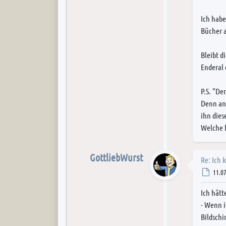
Ich habe
Bücher 
Bleibt d
Enderal 
P.S. "De
Denn an 
ihn dies
Welche b
GottliebWurst
Re: Ich 
Post
11.07
Ich hätt
- Wenn i
Bildschi