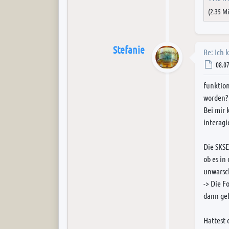
(2.35 M
Stefanie
Re: Ich 
Post
08.07
funktion
worden?
Bei mir 
interagi
Die SKSE
ob es in
unwarsc
-> Die F
dann geh
Hattest 