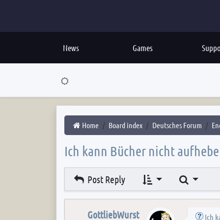
News
Games
Suppo
Home
Board index
Deutsches Forum
En
Ich kann Bücher nicht aufheb
Search
Post Reply
GottliebWurst
Ich 