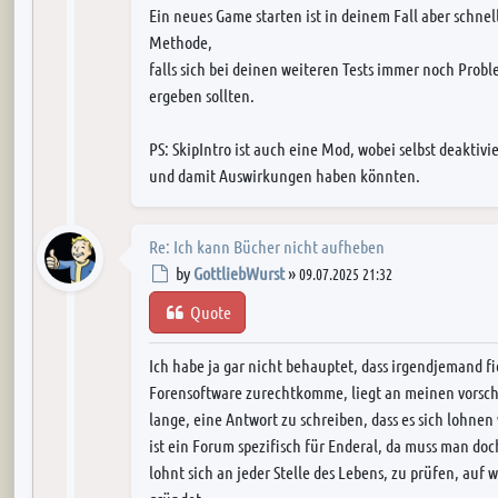
Ein neues Game starten ist in deinem Fall aber schnel
Methode,
falls sich bei deinen weiteren Tests immer noch Prob
ergeben sollten.
PS: SkipIntro ist auch eine Mod, wobei selbst deaktiv
und damit Auswirkungen haben könnten.
Re: Ich kann Bücher nicht aufheben
Post
by
GottliebWurst
»
09.07.2025 21:32
Quote
Ich habe ja gar nicht behauptet, dass irgendjemand fie
Forensoftware zurechtkomme, liegt an meinen vorsch
lange, eine Antwort zu schreiben, dass es sich lohne
ist ein Forum spezifisch für Enderal, da muss man do
lohnt sich an jeder Stelle des Lebens, zu prüfen, a