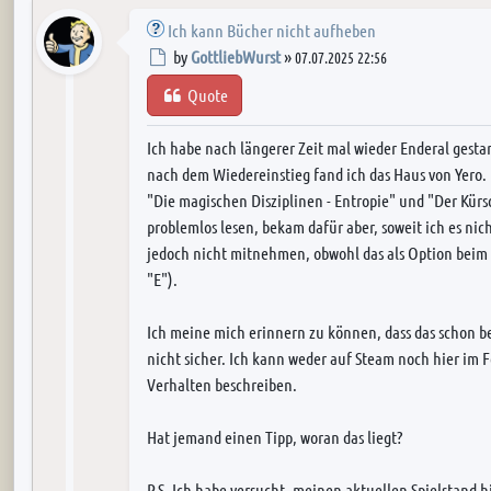
Ich kann Bücher nicht aufheben
Post
by
GottliebWurst
»
07.07.2025 22:56
Quote
Ich habe nach längerer Zeit mal wieder Enderal gestar
nach dem Wiedereinstieg fand ich das Haus von Yero. 
"Die magischen Disziplinen - Entropie" und "Der Kür
problemlos lesen, bekam dafür aber, soweit ich es nic
jedoch nicht mitnehmen, obwohl das als Option beim
"E").
Ich meine mich erinnern zu können, dass das schon be
nicht sicher. Ich kann weder auf Steam noch hier im F
Verhalten beschreiben.
Hat jemand einen Tipp, woran das liegt?
P.S. Ich habe versucht, meinen aktuellen Spielstand hi