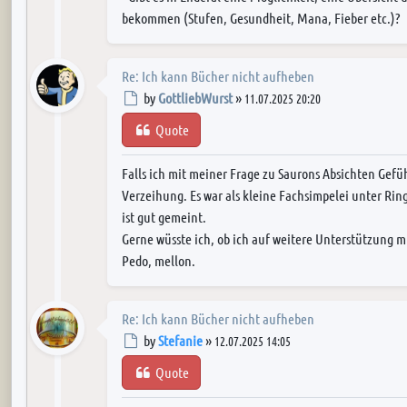
bekommen (Stufen, Gesundheit, Mana, Fieber etc.)?
Re: Ich kann Bücher nicht aufheben
Post
by
GottliebWurst
»
11.07.2025 20:20
Quote
Falls ich mit meiner Frage zu Saurons Absichten Gefüh
Verzeihung. Es war als kleine Fachsimpelei unter Ri
ist gut gemeint.
Gerne wüsste ich, ob ich auf weitere Unterstützung m
Pedo, mellon.
Re: Ich kann Bücher nicht aufheben
Post
by
Stefanie
»
12.07.2025 14:05
Quote