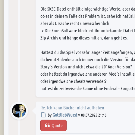
Die SKSE-Datei enthält einige wichtige Werte, aber da
ob es in deinem Falle das Problem ist, sehe ich natürl
aber als Ursache recht unwarscheinlich.
-> Die ForenSoftware blockiert ihr unbekannte Datei-
Zip-Archiv und hänge dieses mit an, dann geht es.
Hattest du das Spiel vor sehr langer Zeit angefangen, 
du benutzt denke auch immer noch die Version für das
Story´s-Version und nicht etwa die 2016ner Version?
oder hattest du irgendwelche anderen Mod´s installie
oder irgendwelche cheats verwendet?
hattest du zeitweise das Game ohne Enderal - Forgott
Re: Ich kann Bücher nicht aufheben
Post
by
GottliebWurst
»
08.07.2025 21:46
Quote