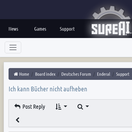
News
Games
Support
Home
Board index
Deutsches Forum
Enderal
Support
Ich kann Bücher nicht aufheben
Search
Post Reply