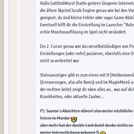
Hallo GottliebWurst (hatte gestern längeren Internet
die ältere SkyrimClassik-Engine genau wie bei den Vor
geeignet, da sind kleine Fehler oder sogar Game-Abst
Eventuell hilft dir die Einstrellung im Launcher "Ra
echte Monitorauflösung im Spiel nicht verändert.
Ein 2. Cursor genau wie das verselbstständigen von 
Einstellungen (oder nehr) passieren, ebenfalls eine 
nicht so verbreitet war
Statusanzeigen gibt es zum einen mit H (Heldenmenü, 
(Erinnerungen, also alle Bonis) und im MagieMenü unt
der rechten Seite) zeigt dir eben alles an,. was auf di
Krankheiten, oder aktuelle Zauber...
PS:
Sauron´s Absichten stören? also meine nächtliche 
Feiern in Mordor
aber mehr hat der dunkle Lord damit denke nichts zu t
meine Internetleitung gekannt ?)