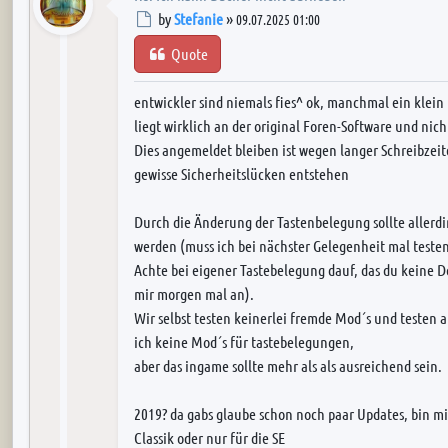
Post
by
Stefanie
»
09.07.2025 01:00
Quote
entwickler sind niemals fies^ ok, manchmal ein klein
liegt wirklich an der original Foren-Software und nich
Dies angemeldet bleiben ist wegen langer Schreibzei
gewisse Sicherheitslücken entstehen
Durch die Änderung der Tastenbelegung sollte allerd
werden (muss ich bei nächster Gelegenheit mal testen
Achte bei eigener Tastebelegung dauf, das du keine 
mir morgen mal an).
Wir selbst testen keinerlei fremde Mod´s und testen
ich keine Mod´s für tastebelegungen,
aber das ingame sollte mehr als als ausreichend sein.
2019? da gabs glaube schon noch paar Updates, bin mir 
Classik oder nur für die SE