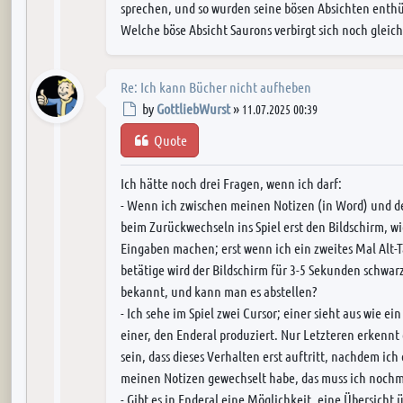
sprechen, und so wurden seine bösen Absichten enthül
Welche böse Absicht Saurons verbirgt sich noch gleic
Re: Ich kann Bücher nicht aufheben
Post
by
GottliebWurst
»
11.07.2025 00:39
Quote
Ich hätte noch drei Fragen, wenn ich darf:
- Wenn ich zwischen meinen Notizen (in Word) und dem
beim Zurückwechseln ins Spiel erst den Bildschirm, wi
Eingaben machen; erst wenn ich ein zweites Mal Alt-
betätige wird der Bildschirm für 3-5 Sekunden schwarz,
bekannt, und kann man es abstellen?
- Ich sehe im Spiel zwei Cursor; einer sieht aus wie e
einer, den Enderal produziert. Nur Letzteren erkennt d
sein, dass dieses Verhalten erst auftritt, nachdem ic
meinen Notizen gewechselt habe, das muss ich nochm
- Gibt es in Enderal eine Möglichkeit, eine Übersicht 