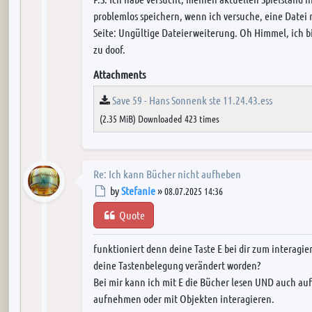
problemlos speichern, wenn ich versuche, eine Datei m
Seite: Ungültige Dateierweiterung. Oh Himmel, ich b
zu doof.
Attachments
Save 59 - Hans Sonnenk ste 11.24.43.ess
(2.35 MiB) Downloaded 423 times
Re: Ich kann Bücher nicht aufheben
Post
by
Stefanie
»
08.07.2025 14:36
Quote
funktioniert denn deine Taste E bei dir zum interagi
deine Tastenbelegung verändert worden?
Bei mir kann ich mit E die Bücher lesen UND auch au
aufnehmen oder mit Objekten interagieren.